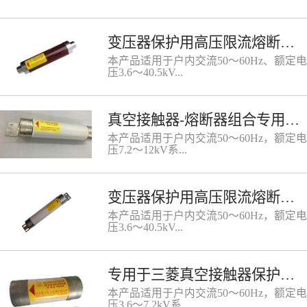
统中，可与其他保护电器（如开关，真空
变压器保护用高压限流熔断器（符合德国DIN标准）
接触器等）配合使用，作为高压电动机及
其他电力设施过载或短路的保护元件。型
本产品适用于户内交流50～60Hz、额定电
号国标型号 XRNM3A- (3.6～12)/□ -50等
压3.6～40.5kV...
同型号英国BS标准：符合德国DIN标准的
基本参数符合德国DIN标准的外形尺寸符
合英国BS标准的基本参数插入式熔断器
系统，可与其他开关电器(如负荷开关、
外形基本参数熔断器的合理使用用于直接
真空接触器-熔断器组合专用高压限流熔断器
真空接触器等)配合使用，作为电力变压
启动的熔断器额定电流的选用按如下公式
器及其它电力设备短路和过载的保护元
Iy=NInδ公式中： In-电动机满载电
本产品适用于户内交流50～60Hz，额定电
件，又是高压开关柜、环网柜、高/低压
流 δ-综合系数，如下表 N-启动
压7.2～12kV系...
预装式变电站必备的配套产品。型号：国
电流与满载电流之比，通常N=6 Iy-在
标型号：XRNT3A-□/□-50等同国外型号：
启动时间内的电流值将启动时间对应的ly
基本参数产品型号等同型号额定电压(kV)
值的点绘制在时间-电流特性曲线上，点
统，与真空接触器配合使用，作为高压电
熔体额定电流(A)标准尺寸额定开断电流
所对应的曲线或靠近这点右边的曲线即是
变压器保护用高压限流熔断器（符合英国BS标准）
动机、变压器的过载或短路保护。基本参
(kA)L(mm)φA(mm）XRNT3A-
所使用的熔断器，熔断器额定电流应大于
数
7.2SDODJ7.23.15、6.3、10、16、20、
本产品适用于户内交流50～60Hz，额定电
1.3倍电动机的满载电流。
25、31.5、40192φ5150SEODJ50、63、
压3.6～40.5kV...
80φ66SFODJ100、125φ76SXODJ160、
200φ88SDLDJ6.3、10、16、20、25、
31.5、40、50292φ51SELDJ63、80、
系统，可与其他开关电器如负荷开关，真
100φ66SFLDJ125、160φ76SXLDJ200、
专用于三菱真空接触器保护用高压限流熔断器
空接触器配合使用，作为电力变压器及其
250、315φ88SEMDJ100、
他电力设备短路和过载的保护元件，因为
本产品适用于户内交流50～60Hz，额定电
125442φ66SFMDJ160、
母线式安装，因此熔断器温升较低。型号
压3.6～7.2kV系...
200φ76SXMDJ250、315、