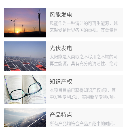
风能发电
风能作为一种清洁的可再生能源，越
来越受到世界各国的重视。其蕴量巨
大，全球的风能约为2.74×109MW，
其中可利用的风能为2×107MW，比
光伏发电
地球上可开发利用的水能总量还要大
太阳能是人类取之不尽用之不竭的可
10倍。中国风能储量很大、分布面
再生能源，具有充分的清洁性、绝对
广，仅陆地上的风能储量就有约2.53
的安全性、相对的广泛性、确实的长
亿千瓦。地球上可用来发电的风力资
寿命和免维护性、资源的充足性及潜
源约有100亿千瓦，几乎是现在全世
知识产权
在的经济性等优点，在长期的能源战
界水力发电量的十倍。目前来看，不
本项目目前已获得知识产权8项，其
略中具有重要地位。光伏发电具备安
仅仅在中国发展迅速，在世界风能市
中发明专利2项，实用新型专利6项。
全可靠，且不受地区限制等特点。无
场每年都能...
目前低压事业部拿到三项专利。
污染排放也无枯竭危险。目前，国内
大型光伏发电厂多数建在西北，华北
产品特点
地区。在沙漠等荒凉地区建造广阔太
所有产品均符合产品介绍中的时间-
阳能板形成大型发电厂。 振力祥源