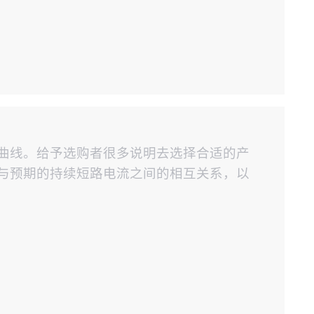
性曲线。给予选购者很多说明去选择合适的产
间与预期的持续短路电流之间的相互关系，以
10%的电流误差）。如还有问题，公司电话
的困难。 同时，振力产品注重产品的使用