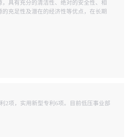
源，具有充分的清洁性、绝对的安全性、相
源的充足性及潜在的经济性等优点，在长期
安全可靠，且不受地区限制等特点。无污染
电厂多数建在西北，华北地区。在沙漠等荒
振力祥源高压熔断器主要供给大型光...
利2项，实用新型专利6项。目前低压事业部