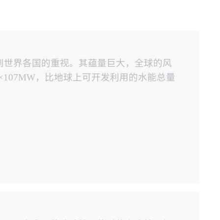
到世界各国的重视。其蕴量巨大，全球的风
为2×107MW，比地球上可开发利用的水能总量
仅陆地上的风能储量就有约2.53亿千瓦。
瓦，几乎是现在全世界水力发电量的十倍。目
场每年都能...