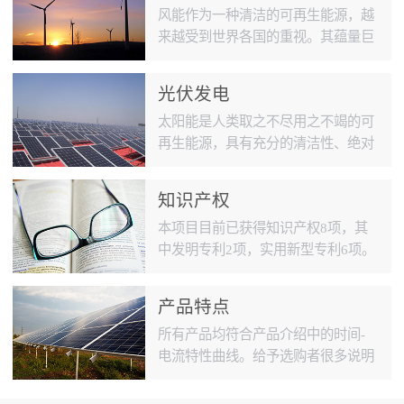
风能作为一种清洁的可再生能源，越
来越受到世界各国的重视。其蕴量巨
大，全球的风能约为2.74×109MW，
其中可利用的风能为2×107MW，比
光伏发电
地球上可开发利用的水能总量还要大
太阳能是人类取之不尽用之不竭的可
10倍。中国风能储量很大、分布面
再生能源，具有充分的清洁性、绝对
广，仅陆地上的风能储量就有约2.53
的安全性、相对的广泛性、确实的长
亿千瓦。地球上可用来发电的风力资
寿命和免维护性、资源的充足性及潜
源约有100亿千瓦，几乎是现在全世
知识产权
在的经济性等优点，在长期的能源战
界水力发电量的十倍。目前来看，不
本项目目前已获得知识产权8项，其
略中具有重要地位。光伏发电具备安
仅仅在中国发展迅速，在世界风能市
中发明专利2项，实用新型专利6项。
全可靠，且不受地区限制等特点。无
场每年都能...
目前低压事业部拿到三项专利。
污染排放也无枯竭危险。目前，国内
大型光伏发电厂多数建在西北，华北
产品特点
地区。在沙漠等荒凉地区建造广阔太
所有产品均符合产品介绍中的时间-
阳能板形成大型发电厂。 振力祥源
电流特性曲线。给予选购者很多说明
高压熔断器主要供给大型光...
去选择合适的产品（时间-电流特性
曲线表示虚拟的熔化时间与预期的持